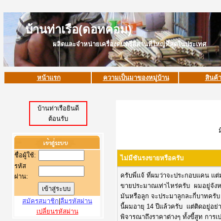
บ้านท่าเรือ(ดอทคอม)
ผลิตและจำหน่ายเครื่องดนตรีอีสานที่ใหญ่ที่สุดในประเทศ
หน้าแรก
ความเป็นมาของหมู่บ้าน
สินค้
บ้านท่าเรือยินดี
ต้อนรับ
ชื่อผู้ใช้
:
ไม่มีชันรงขายหรือครับ
รหัส
ครับพี่เเจ้ ที่ผมว่าจะประกอบเเคน เเ
ผ่าน:
ขายประมาณเท่าไหร่ครับ ผมอยู่จังหวัดศ
มันหรือลูก จะประมาลูกละกี่บาทครับ 
สมัครสมาชิก
|
ลืมรหัสผ่าน
นี้ผมอายุ 14 ปีเเล้วครับ เเต่ติดอยู่อย่
เปลี่ยนรหัสผ่าน
พิจารณาถึงราคาต่างๆ ทั้งขี้สูท ก