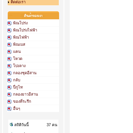
ติดต่อเรา
พิณโปร่ง
พิณโปร่งไฟฟ้า
พิณไฟฟ้า
พิณเบส
แคน
โหวด
โปงลาง
กลองชุดอีสาน
กลับ
ปี่ภูไท
กลองยาวอีสาน
ของที่ระรึก
อื่นๆ
สถิติวันนี้
37 คน