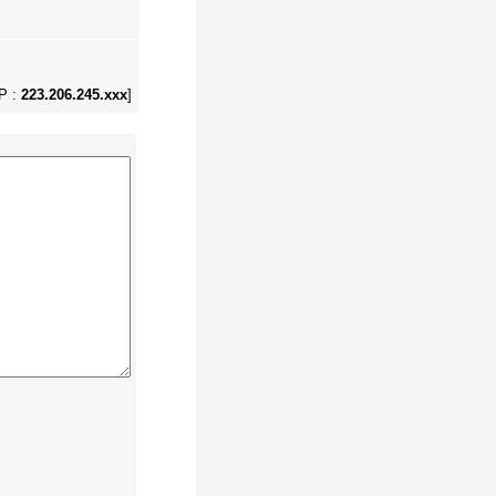
IP :
223.206.245.xxx
]