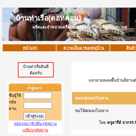
บ้านท่าเรือ(ดอทคอม)
ผลิตและจำหน่ายเครื่องดนตรีอีสานที่ใหญ่ที่สุดในประเทศ
หน้าแรก
ความเป็นมาของหมู่บ้าน
สินค้
บ้านท่าเรือยินดี
ต้อนรับ
แจกลายเพลงพื้นบ้านอีสานต
ชื่อผู้ใช้
:
ขอลายเพลงโปงลาง
รหัส
ผ่าน:
ขอโน๊ตเพลงโปงลาง
โดย
ครูอารีย์ จากรร
สมัครสมาชิก
|
ลืมรหัสผ่าน
เปลี่ยนรหัสผ่าน