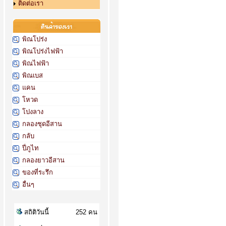
ติดต่อเรา
พิณโปร่ง
พิณโปร่งไฟฟ้า
พิณไฟฟ้า
พิณเบส
แคน
โหวด
โปงลาง
กลองชุดอีสาน
กลับ
ปี่ภูไท
กลองยาวอีสาน
ของที่ระรึก
อื่นๆ
สถิติวันนี้
252 คน