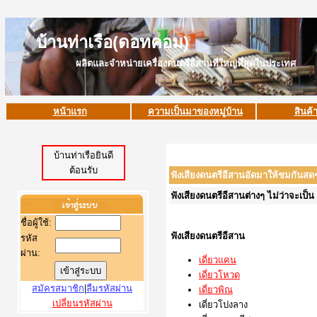
บ้านท่าเรือ(ดอทคอม)
ผลิตและจำหน่ายเครื่องดนตรีอีสานที่ใหญ่ที่สุดในประเทศ
หน้าแรก
ความเป็นมาของหมู่บ้าน
สินค้
บ้านท่าเรือยินดี
ต้อนรับ
ฟังเสียงดนตรีอีสานอัดมาให้ชมกันสด
ฟังเสียงดนตรีอีสานต่างๆ ไม่ว่าจะเป
ชื่อผู้ใช้
:
ฟังเสียงดนตรีอีสาน
รหัส
ผ่าน:
เดี่ยวแคน
เดี่ยว
โหวด
สมัครสมาชิก
|
ลืมรหัสผ่าน
เดี่ยวพิณ
เปลี่ยนรหัสผ่าน
เดี่ยวโปงลาง