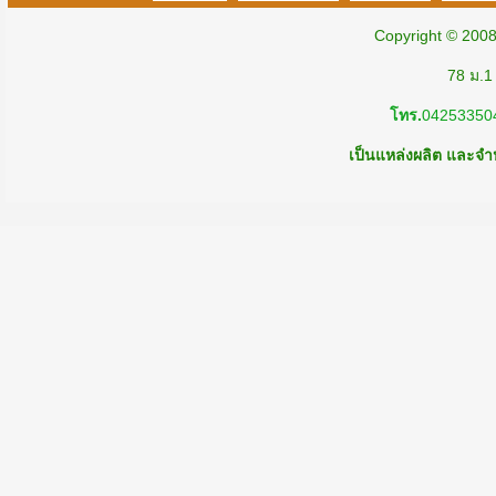
Copyright © 200
78 ม.1
โทร.
04253350
เป็นแหล่งผลิต และจำห