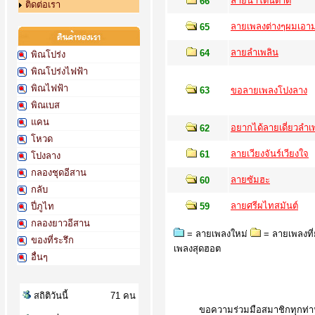
ลายน้ำโตนตาด
66
ติดต่อเรา
ลายเพลงต่างๆผมเอา
65
ลายลำเพลิน
64
พิณโปร่ง
พิณโปร่งไฟฟ้า
พิณไฟฟ้า
63
ขอลายเพลงโปงลาง
พิณเบส
แคน
อยากได้ลายเดี่ยวลำเพ
62
โหวด
ลายเวียงจันร์เวียงใจ
61
โปงลาง
กลองชุดอีสาน
ลายซัมฮะ
60
กลับ
ลายศรีผไทสมันต์
ปี่ภูไท
59
กลองยาวอีสาน
= ลายเพลงใหม่
= ลายเพลงที่
ของที่ระรึก
เพลงสุดฮอต
อื่นๆ
สถิติวันนี้
71 คน
ขอความร่วมมือสมาชิกทุกท่าน 