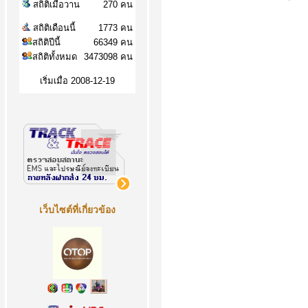
สถิติเมื่อวาน
270 คน
สถิติเดือนนี้
1773 คน
สถิติปีนี้
66349 คน
สถิติทั้งหมด
3473098 คน
เริ่มเมื่อ 2008-12-19
เว็บไซต์ที่เกี่ยวข้อง