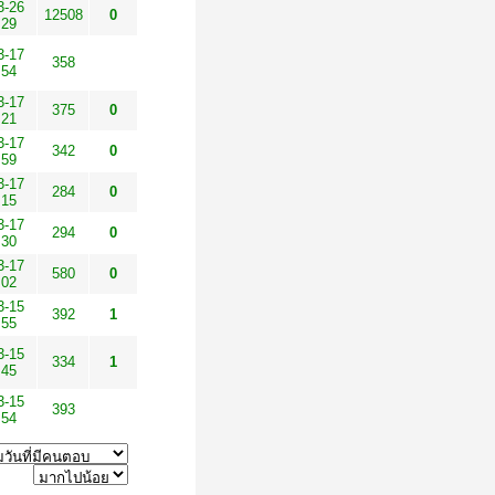
3-26
12508
0
:29
3-17
358
:54
3-17
375
0
:21
3-17
342
0
:59
3-17
284
0
:15
3-17
294
0
:30
3-17
580
0
:02
3-15
392
1
:55
3-15
334
1
:45
3-15
393
:54