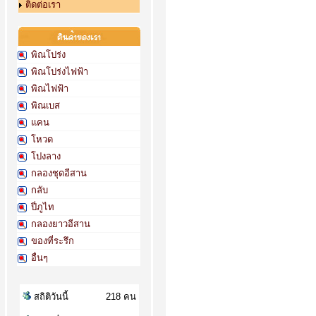
ติดต่อเรา
พิณโปร่ง
พิณโปร่งไฟฟ้า
พิณไฟฟ้า
พิณเบส
แคน
โหวด
โปงลาง
กลองชุดอีสาน
กลับ
ปี่ภูไท
กลองยาวอีสาน
ของที่ระรึก
อื่นๆ
สถิติวันนี้
218 คน