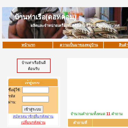
บ้านท่าเรือ(ดอทคอม)
ผลิตและจำหน่ายเครื่องดนตรีอีสานที่ใหญ่ที่สุดในประเทศ
หน้าแรก
ความเป็นมาของหมู่บ้าน
สินค้
บ้านท่าเรือยินดี
ต้อนรับ
ชื่อผู้ใช้
:
รหัส
ผ่าน:
จํานวนคำถามทั้งหมด
11
คำถาม
สมัครสมาชิก
|
ลืมรหัสผ่าน
เปลี่ยนรหัสผ่าน
คำถามที่