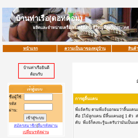
บ้านท่าเรือ(ดอทคอม)
ผลิตและจำหน่ายเครื่องดนตรีอีสานที่ใหญ่ที่สุดในประเทศ
หน้าแรก
ความเป็นมาของหมู่บ้าน
สินค้
บ้านท่าเรือยินดี
ต้อนรับ
ชื่อผู้ใช้
:
การดูลิ้นเเคน
รหัส
พี่เเจ้ครับ ตามพี่เเจ้บอกผมว่าลิ้นเเคนเ
ผ่าน:
คือ 1ไม้ลูกเเคน มีลิ้นเเคนอยู่ 1 ตัว
คับ พี่เเจ้ก็คงจะรู้นะครับว่ามันเป็
สมัครสมาชิก
|
ลืมรหัสผ่าน
เปลี่ยนรหัสผ่าน