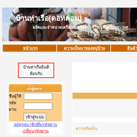
บ้านท่าเรือ(ดอทคอม)
ผลิตและจำหน่ายเครื่องดนตรีอีสานที่ใหญ่ที่สุดในประเทศ
หน้าแรก
ความเป็นมาของหมู่บ้าน
สินค้
บ้านท่าเรือยินดี
ต้อนรับ
ชื่อผู้ใช้
:
รหัส
ผ่าน:
สมัครสมาชิก
|
ลืมรหัสผ่าน
ความคิดเห็น
เปลี่ยนรหัสผ่าน