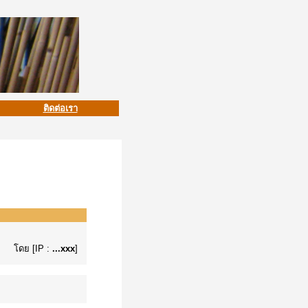
ติดต่อเรา
โดย
[IP :
...xxx
]