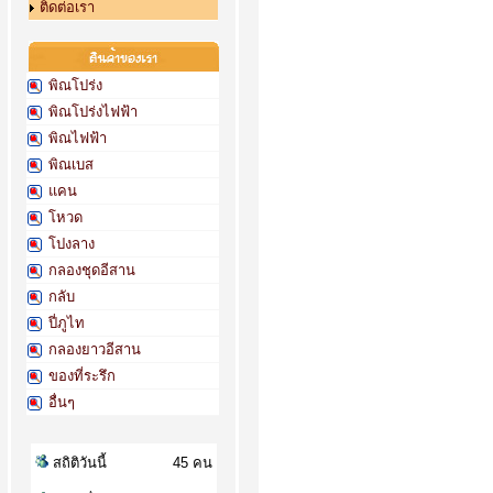
ติดต่อเรา
พิณโปร่ง
พิณโปร่งไฟฟ้า
พิณไฟฟ้า
พิณเบส
แคน
โหวด
โปงลาง
กลองชุดอีสาน
กลับ
ปี่ภูไท
กลองยาวอีสาน
ของที่ระรึก
อื่นๆ
สถิติวันนี้
45 คน