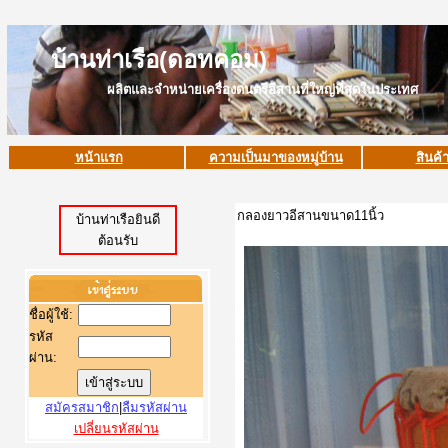
บ้านท่าเรือ(ดอทคอม)
ผลิตและจำหน่ายเครื่องดนตรีอีสานที่ใหญ่ที่สุดในประเทศ
หน้าแรก
ความเป็นมาของหมู่บ้าน
สินค้
กลองยาวอีสานขนาด11นิ้ว
บ้านท่าเรือยินดี
ต้อนรับ
ชื่อผู้ใช้
:
รหัส
ผ่าน:
สมัครสมาชิก
|
ลืมรหัสผ่าน
เปลี่ยนรหัสผ่าน